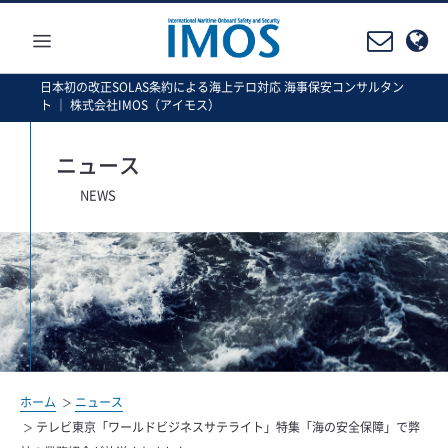
≡
日本初の改正SOLAS条約による海上テロ対応 海事保安コンサルタン
ト ｜ 株式会社IMOS（アイモス）
ニュース
NEWS
ホーム
ニュース
テレビ東京「ワールドビジネスサテライト」特集「海の安全保障」で弊