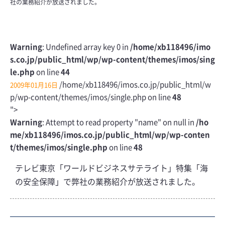
社の業務紹介が放送されました。
Warning
: Undefined array key 0 in
/home/xb118496/imo
s.co.jp/public_html/wp/wp-content/themes/imos/sing
le.php
on line
44
/home/xb118496/imos.co.jp/public_html/w
2009年01月16日
p/wp-content/themes/imos/single.php on line
48
">
Warning
: Attempt to read property "name" on null in
/ho
me/xb118496/imos.co.jp/public_html/wp/wp-conten
t/themes/imos/single.php
on line
48
テレビ東京「ワールドビジネスサテライト」特集「海
の安全保障」で弊社の業務紹介が放送されました。