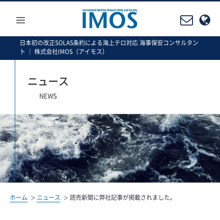
≡
日本初の改正SOLAS条約による海上テロ対応 海事保安コンサルタン
ト ｜ 株式会社IMOS（アイモス）
ニュース
NEWS
ホーム
ニュース
読売新聞に弊社記事が掲載されました。