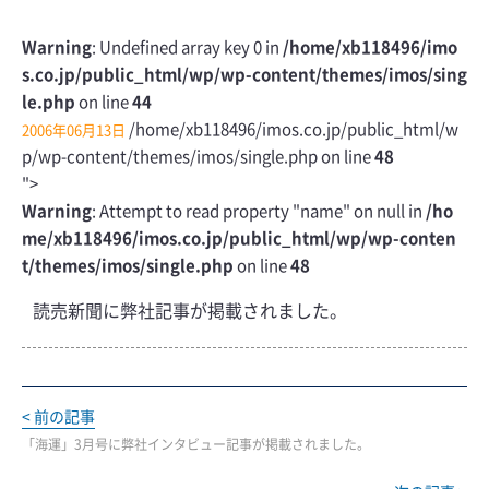
Warning
: Undefined array key 0 in
/home/xb118496/imo
s.co.jp/public_html/wp/wp-content/themes/imos/sing
le.php
on line
44
/home/xb118496/imos.co.jp/public_html/w
2006年06月13日
p/wp-content/themes/imos/single.php on line
48
">
Warning
: Attempt to read property "name" on null in
/ho
me/xb118496/imos.co.jp/public_html/wp/wp-conten
t/themes/imos/single.php
on line
48
読売新聞に弊社記事が掲載されました。
< 前の記事
「海運」3月号に弊社インタビュー記事が掲載されました。